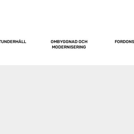
TUNDERHÅLL
OMBYGGNAD OCH
FORDON
MODERNISERING