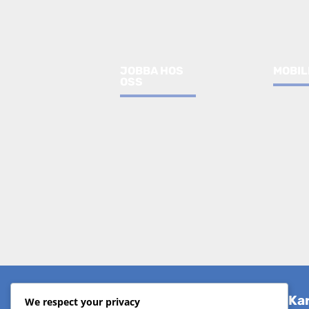
JOBBA HOS
MOBIL
OSS
Om koncernern
Kar
We respect your privacy