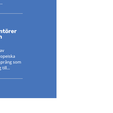
..
Säkra, hå
och tillg
antörer
h
 av
ropeiska
ksprång som
ill...