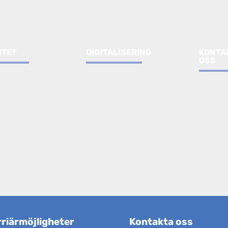
ITET
DIGITALISERING
KONTA
OSS
riärmöjligheter
Kontakta oss