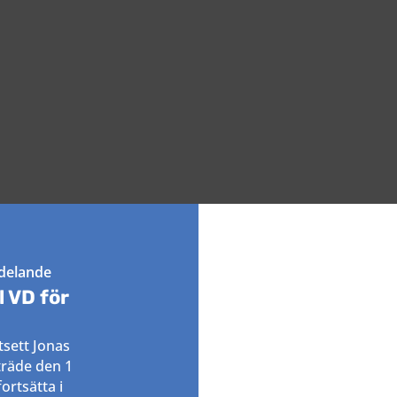
delande
 VD för
tsett Jonas
träde den 1
ortsätta i