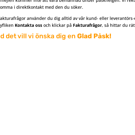
-mejlen kommer inte att vara bemannad under påskhelgen. Vi rekom
komma i direktkontakt med den du söker.
fakturafrågor använder du dig alltid av vår kund- eller leverantörs-
fliken
Kontakta oss
och klickar på
Fakturafrågor
, så hittar du r
d det vill vi önska dig en
Glad Påsk!