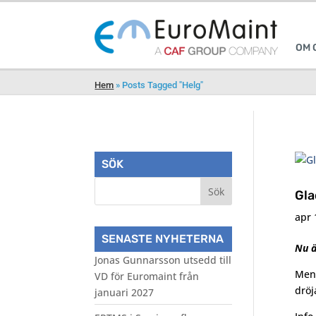
OM 
Hem
»
Posts Tagged "Helg"
SÖK
Gla
apr 
SENASTE NYHETERNA
Nu ä
Jonas Gunnarsson utsedd till
Men 
VD för Euromaint från
dröj
januari 2027