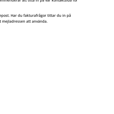
menderar att titta in på vår kontaktsida för
epost. Har du fakturafrågor tittar du in på
ätt mejladressen att använda.