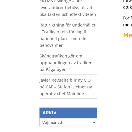
Info
ERTMS i Sverige – fler
att 
leverantörer behövs för att
öka takten och effektiviteten
För 
meny
Rätt riktning för underhållet
i Trafikverkets förslag till
Me
nationell plan – men det
behövs mer
Skånetrafiken gör om
upphandlingen av trafiken
på Pågatågen
Javier Revuelta blir ny CIO
på CAF – Stefan Leeiner ny
operativ chef Mainline
ARKIV
Arkiv