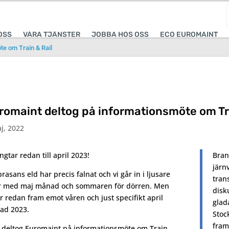
OSS
VÅRA TJÄNSTER
JOBBA HOS OSS
ECO EUROMAINT
te om Train & Rail
romaint deltog på informationsmöte om Tra
j, 2022
ängtar redan till april 2023!
Bran
järn
rasans eld har precis falnat och vi går in i ljusare
tran
er med maj månad och sommaren för dörren. Men
disk
er redan fram emot våren och just specifikt april
glad
ad 2023.
Stoc
fram
 deltog Euromaint på informationsmöte om Train