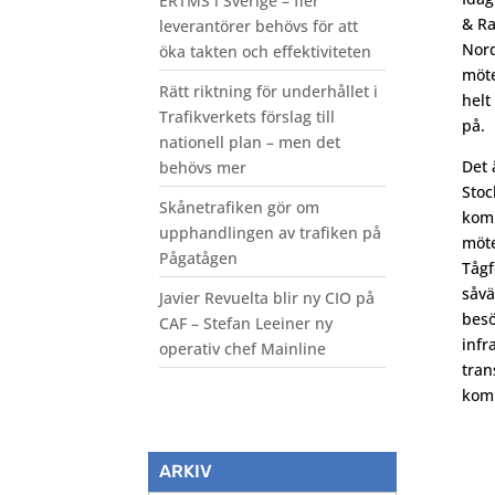
ERTMS i Sverige – fler
& Ra
leverantörer behövs för att
Nor
öka takten och effektiviteten
möte
Rätt riktning för underhållet i
helt
Trafikverkets förslag till
på.
nationell plan – men det
Det 
behövs mer
Stoc
Skånetrafiken gör om
komm
upphandlingen av trafiken på
möte
Pågatågen
Tågf
såvä
Javier Revuelta blir ny CIO på
besö
CAF – Stefan Leeiner ny
infr
operativ chef Mainline
tran
komp
ARKIV