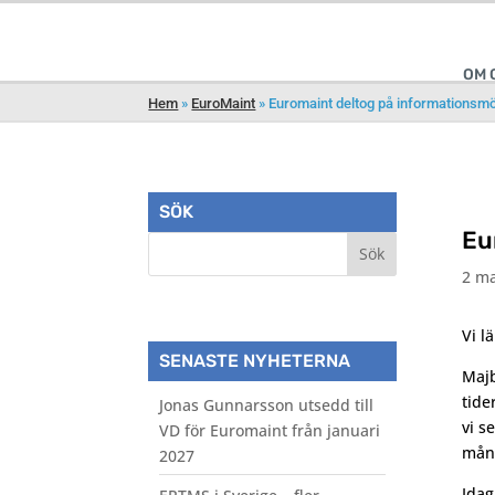
OM 
Hem
»
EuroMaint
»
Euromaint deltog på informationsmö
SÖK
Eu
2 ma
Vi l
SENASTE NYHETERNA
Majb
tid
Jonas Gunnarsson utsedd till
vi s
VD för Euromaint från januari
mån
2027
Idag