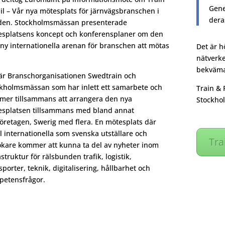
Gene
il – Vår nya mötesplats för järnvägsbranschen i
dera
den. Stockholmsmässan presenterade
splatsens koncept och konferensplaner om den
 ny internationella arenan för branschen att mötas
Det är h
nätverke
bekväma
är Branschorganisationen Swedtrain och
kholmsmässan som har inlett ett samarbete och
Train & 
er tillsammans att arrangera den nya
Stockhol
splatsen tillsammans med bland annat
öretagen, Swerig med flera. En mötesplats där
l internationella som svenska utställare och
Tra
kare kommer att kunna ta del av nyheter inom
astruktur för rälsbunden trafik, logistik,
sporter, teknik, digitalisering, hållbarhet och
etensfrågor.