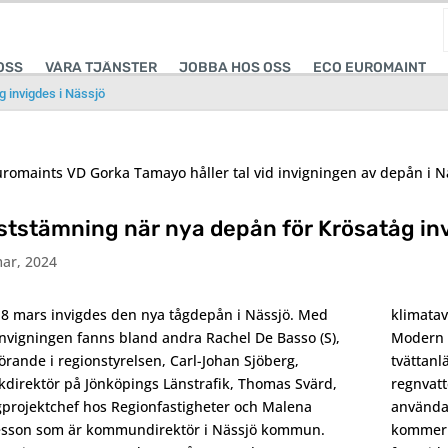
OSS
VÅRA TJÄNSTER
JOBBA HOS OSS
ECO EUROMAINT
 invigdes i Nässjö
ststämning när nya depån för Krösatåg inv
ar, 2024
8 mars invigdes den nya tågdepån i Nässjö. Med
klimatav
invigningen fanns bland andra Rachel De Basso (S),
Modern h
örande i regionstyrelsen, Carl-Johan Sjöberg,
tvättan
ikdirektör på Jönköpings Länstrafik, Thomas Svärd,
regnvatt
projektchef hos Regionfastigheter och Malena
användas
esson som är kommundirektör i Nässjö kommun.
kommer v