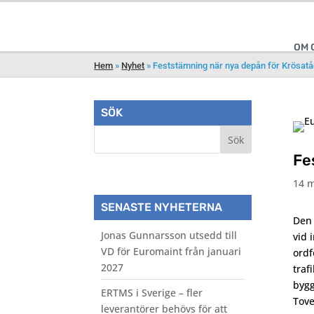
OM 
Hem
»
Nyhet
»
Feststämning när nya depån för Krösatåg
SÖK
Fe
14 m
SENASTE NYHETERNA
Den 
Jonas Gunnarsson utsedd till
vid 
VD för Euromaint från januari
ordf
2027
traf
bygg
ERTMS i Sverige – fler
Tov
leverantörer behövs för att