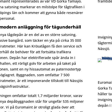
maint representerades av vår VD Gorka Tamayo.
framtide
a satsning markerar en milstolpe för tågtrafiken i
öpings län och kommer att gynna både resenärer
personal.
modern anläggning för tågunderhåll
nya tågdepån är en del av en större satsning,
Invignin
usive bangård, som täcker en yta på cirka 35 000
tågtermi
ratmeter. Här kan Krösatågen få den service och
Nässjö.
rhåll de behöver för att fortsätta trafikera
onen. Depån har elektrifierade spår ända in i
thallen, ett rörligt golv för arbeten på taket på
onen, samt en ny hissautomat av paternostertyp
höglagret. Byggnaden, som omfattar 7 500
ratmeter, är ett imponerande tillskott till Nässjös
Euromai
vägsinfrastruktur.
Gorka T
håller ta
ningen omfattar totalt 1,7 miljarder kronor, varav
invignin
nya depåbyggnaden står för ungefär 535 miljoner
depån i 
or. Vi på Euromaint är otroligt glada över att