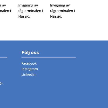
g av
Invigning av
Invigning av
nalen i
tågterminalen i
tågterminalen i
Nässjö.
Nässjö.
Följ oss
Facebook
Instagram
LinkedIn
0–