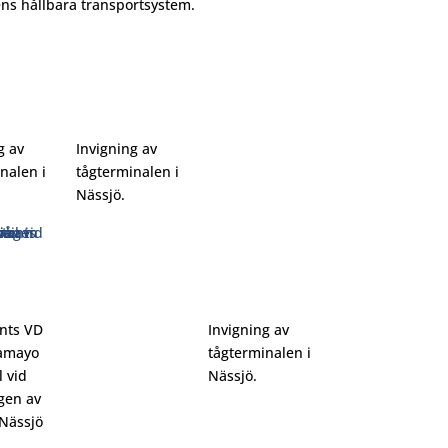
ns hållbara transportsystem.
g av
Invigning av
nalen i
tågterminalen i
Nässjö.
nts VD
Invigning av
amayo
tågterminalen i
l vid
Nässjö.
gen av
Nässjö