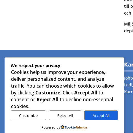
till
och 
Milj
depå
Om koncernern
Kar
We respect your privacy
Cookies help us improve your experience,
Generella frågor
Jobb
deliver personalized content, and analyze
Fakturafrågor
Ledi
traffic. You can choose which cookies to allow
(Leverantörsreskontra)
Karr
by clicking
Customize
. Click
Accept All
to
Fakturafrågor
(Kundreskontra)
consent or
Reject All
to decline non-essential
Skicka e-faktura
cookies.
Affärsförfrågningar
Customize
Reject All
Accept All
Beställning material/reservdelar
Powered by