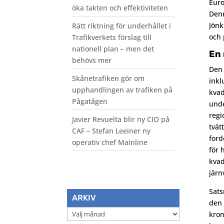
Euro
öka takten och effektiviteten
Denn
Jönk
Rätt riktning för underhållet i
och 
Trafikverkets förslag till
nationell plan – men det
En 
behövs mer
Den 
Skånetrafiken gör om
inkl
upphandlingen av trafiken på
kvad
Pågatågen
unde
regi
Javier Revuelta blir ny CIO på
tvät
CAF – Stefan Leeiner ny
ford
operativ chef Mainline
för 
kvad
järn
Sats
ARKIV
den 
Arkiv
kron