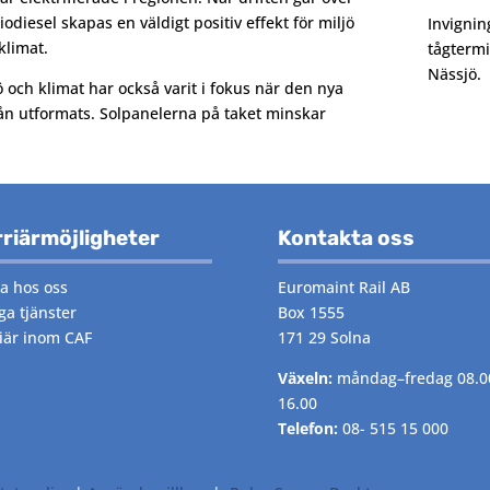
 biodiesel skapas en väldigt positiv effekt för miljö
Invignin
klimat.
tågtermi
Nässjö.
ö och klimat har också varit i fokus när den nya
n utformats. Solpanelerna på taket minskar
riärmöjligheter
Kontakta oss
a hos oss
Euromaint Rail AB
ga tjänster
Box 1555
iär inom CAF
171 29 Solna
Växeln:
måndag–fredag 08.0
16.00
Telefon:
08- 515 15 000