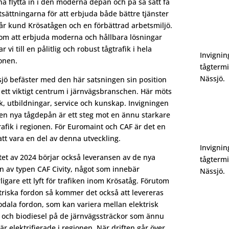
a flytta in i den moderna depån och på så sätt få
tsättningarna för att erbjuda både bättre tjänster
 vår kund Krösatågen och en förbättrad arbetsmiljö.
m att erbjuda moderna och hållbara lösningar
ar vi till en pålitlig och robust tågtrafik i hela
Invignin
onen.
tågtermi
Nässjö.
jö befäster med den här satsningen sin position
ett viktigt centrum i järnvägsbranschen. Här möts
ik, utbildningar, service och kunskap. Invigningen
en nya tågdepån är ett steg mot en ännu starkare
rafik i regionen. För Euromaint och CAF är det en
att vara en del av denna utveckling.
Invignin
utet av 2024 börjar också leveransen av de nya
tågtermi
n av typen CAF Civity, något som innebär
Nässjö.
rligare ett lyft för trafiken inom Krösatåg. Förutom
triska fordon så kommer det också att levereras
dala fordon, som kan variera mellan elektrisk
t och biodiesel på de järnvägssträckor som ännu
 är elektrifierade i regionen. När driften går över