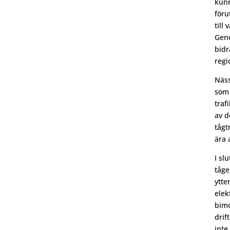
kunn
föru
till
Geno
bidr
regi
Näss
som 
traf
av d
tågt
ära 
I sl
tåge
ytte
elek
bimo
drif
inte