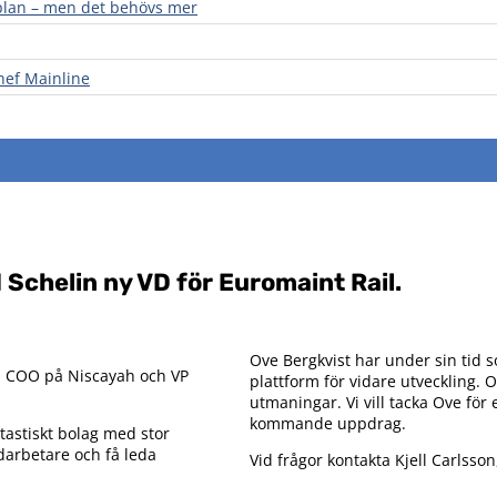
ll plan – men det behövs mer
chef Mainline
Schelin ny VD för Euromaint Rail.
Ove Bergkvist har under sin tid 
ls, COO på Niscayah och VP
plattform för vidare utveckling.
utmaningar. Vi vill tacka Ove för 
kommande uppdrag.
ntastiskt bolag med stor
darbetare och få leda
Vid frågor kontakta Kjell Carlsson