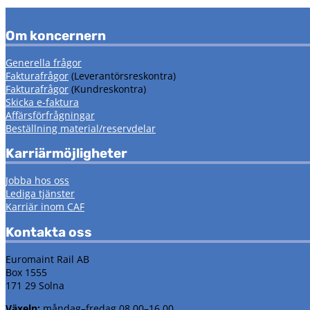
Om koncernern
Generella frågor
Fakturafrågor
(Leverantörsreskontra)
Fakturafrågor
(Kundreskontra)
Skicka e-faktura
Affärsförfrågningar
Beställning material/reservdelar
Karriärmöjligheter
Jobba hos oss
Lediga tjänster
Karriär inom CAF
Kontakta oss
Euromaint Rail AB
Box 1555
171 29 Solna
Växeln:
måndag–fredag 08.00–16.00