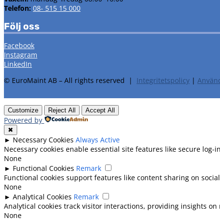
Telefon:
08- 515 15 000
Följ oss
Facebook
Instagram
LinkedIn
© EuroMaint AB – All rights reserved |
Integritetspolicy
|
Använd
Customize
Reject All
Accept All
Powered by
✖
►
Necessary Cookies
Always Active
Necessary cookies enable essential site features like secure log
None
►
Functional Cookies
Remark
Functional cookies support features like content sharing on social
None
►
Analytical Cookies
Remark
Analytical cookies track visitor interactions, providing insights on 
None