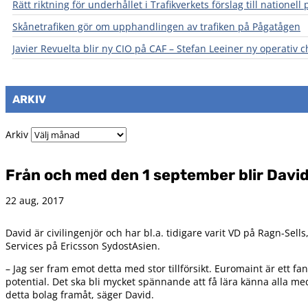
Rätt riktning för underhållet i Trafikverkets förslag till natione
Skånetrafiken gör om upphandlingen av trafiken på Pågatågen
Javier Revuelta blir ny CIO på CAF – Stefan Leeiner ny operativ 
ARKIV
Arkiv
Från och med den 1 september blir David 
22 aug, 2017
David är civilingenjör och har bl.a. tidigare varit VD på Ragn-Sel
Services på Ericsson SydostAsien.
– Jag ser fram emot detta med stor tillförsikt. Euromaint är ett fa
potential. Det ska bli mycket spännande att få lära känna alla me
detta bolag framåt, säger David.