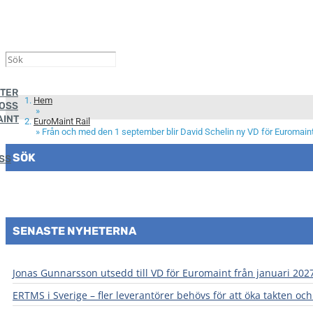
STER
Hem
 OSS
»
AINT
EuroMaint Rail
»
Från och med den 1 september blir David Schelin ny VD för Euromaint
SÖK
SS
Sök efter:
SENASTE NYHETERNA
Jonas Gunnarsson utsedd till VD för Euromaint från januari 202
ERTMS i Sverige – fler leverantörer behövs för att öka takten och 