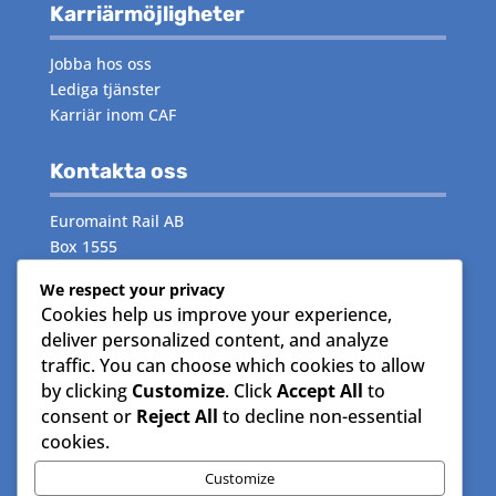
Karriärmöjligheter
Jobba hos oss
Lediga tjänster
Karriär inom CAF
Kontakta oss
Euromaint Rail AB
Box 1555
171 29 Solna
We respect your privacy
Växeln:
måndag–fredag 08.00–16.00
Cookies help us improve your experience,
Telefon:
08- 515 15 000
deliver personalized content, and analyze
traffic. You can choose which cookies to allow
by clicking
Customize
. Click
Accept All
to
Följ oss
consent or
Reject All
to decline non-essential
cookies.
Facebook
Instagram
Customize
LinkedIn