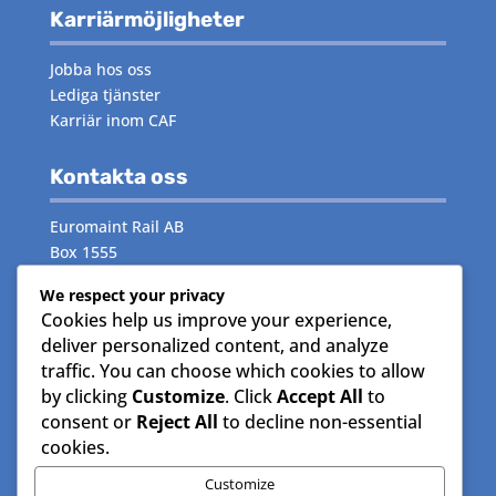
Karriärmöjligheter
Jobba hos oss
Lediga tjänster
Karriär inom CAF
Kontakta oss
Euromaint Rail AB
Box 1555
171 29 Solna
We respect your privacy
Cookies help us improve your experience,
Växeln:
måndag–fredag 08.00–16.00
deliver personalized content, and analyze
Telefon:
08- 515 15 000
traffic. You can choose which cookies to allow
by clicking
Customize
. Click
Accept All
to
Följ oss
consent or
Reject All
to decline non-essential
cookies.
Facebook
Instagram
Customize