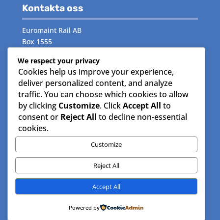
Kontakta oss
Euromaint Rail AB
Box 1555
171 29 Solna
We respect your privacy
Cookies help us improve your experience,
Växeln:
måndag–fredag 08.00–16.00
deliver personalized content, and analyze
Telefon:
08- 515 15 000
traffic. You can choose which cookies to allow
by clicking
Customize
. Click
Accept All
to
Följ oss
consent or
Reject All
to decline non-essential
cookies.
Facebook
Instagram
Customize
LinkedIn
Reject All
© EuroMaint AB – All rights reserved |
Accept All
Integritetspolicy
|
Användarvillkor
|
Pulse Secure
Desktop
Powered by