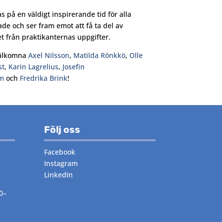
s på en väldigt inspirerande tid för alla
ade och ser fram emot att få ta del av
et från praktikanternas uppgifter.
älkomna
Axel Nilsson
,
Matilda Rönkkö
,
Olle
st
,
Karin Lagrelius
,
Josefin
m
och
Fredrika Brink
!
Följ oss
Facebook
Instagram
LinkedIn
0–