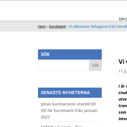
OM 
Hem
»
EuroMaint
»
Vi välkomnar deltagarna från Swedt
SÖK
Vi
11 j
I år
stud
SENASTE NYHETERNA
utve
Jonas Gunnarsson utsedd till
tran
VD för Euromaint från januari
som 
2027
Inte