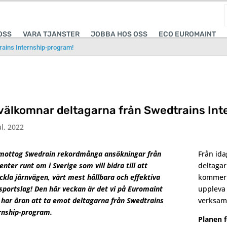
OSS
VÅRA TJÄNSTER
JOBBA HOS OSS
ECO EUROMAINT
rains Internship-program!
 välkomnar deltagarna från Swedtrains In
ul, 2022
 mottog Swedrain rekordmånga ansökningar från
Från ida
enter runt om i Sverige som vill bidra till att
deltagar
ckla järnvägen, vårt mest hållbara och effektiva
kommer 
sportslag! Den här veckan är det vi på Euromaint
uppleva 
har äran att ta emot deltagarna från Swedtrains
verksam
rnship-program.
Planen f