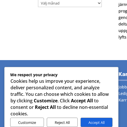
Arkiv
järn
prog
geno
delt
uppg
lyft
Om koncernern
Kar
We respect your privacy
Cookies help us improve your experience,
Generella frågor
Jobb
deliver personalized content, and analyze
Fakturafrågor
Ledi
traffic. You can choose which cookies to allow
(Leverantörsreskontra)
Karr
by clicking
Customize
. Click
Accept All
to
Fakturafrågor
(Kundreskontra)
consent or
Reject All
to decline non-essential
Skicka e-faktura
cookies.
Affärsförfrågningar
Customize
Reject All
Accept All
Beställning material/reservdelar