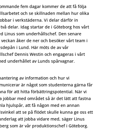
ommande fem dagar kommer de att få följa
lsarbetet och se skillnaden mellan hur olika
obbar i verkstäderna. Vi delar därför in
 två delar. Idag startar de i Göteborg hos vårt
d Linus som underhållschef. Den senare
 veckan åker de ner och besöker vårt team i
sdepån i Lund. Här möts de av vår
lschef Dennis Westin och engageras i vårt
med underhållet av Lunds spårvagnar.
hantering av information och hur vi
unicerar är något som studenterna gärna får
na för att hitta förbättringspotential. När vi
va jobbar med området så är det lätt att fastna
mla hjulspår, att få någon med en annan
lsvinkel att se på flödet skulle kunna ge oss ett
underlag att jobba vidare med, säger Linus
berg som är vår produktionschef i Göteborg.