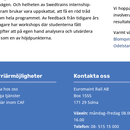
vägen. Och helheten av Swedtrains internship-
Vi hoppa
ram brukar vara uppskattat, att få en röd tråd
involver
m hela programmet. Av feedback från tidigare års
resultat
agare har workshops där studenterna fått
ifter att på egen hand analysera och utvärdera
Varmt v
s som en av höjdpunkterna.
Blomqvi
Odelsta
riärmöjligheter
Kontakta oss
a hos oss
Euromaint Rail AB
ga tjänster
Box 1555
iär inom CAF
171 29 Solna
Växeln:
måndag–fredag 08.0
16.00
Telefon:
08- 515 15 000