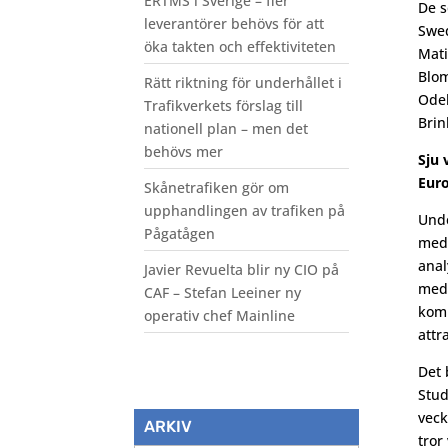
ERTMS i Sverige – fler
De s
leverantörer behövs för att
Swed
öka takten och effektiviteten
Mati
Blom
Rätt riktning för underhållet i
Odel
Trafikverkets förslag till
Brin
nationell plan – men det
behövs mer
Sju 
Eur
Skånetrafiken gör om
upphandlingen av trafiken på
Unde
Pågatågen
medv
anal
Javier Revuelta blir ny CIO på
med 
CAF – Stefan Leeiner ny
komm
operativ chef Mainline
attr
Det 
Stud
veck
ARKIV
tror