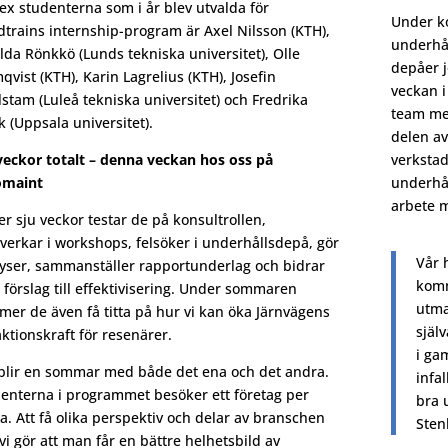
ex studenterna som i år blev utvalda för
Under k
trains internship-program är Axel Nilsson (KTH),
underhål
lda Rönkkö (Lunds tekniska universitet), Olle
depåer j
qvist (KTH), Karin Lagrelius (KTH), Josefin
veckan i
stam (Luleå tekniska universitet) och Fredrika
team me
k (Uppsala universitet).
delen av
veckor totalt – denna veckan hos oss på
verkstad
omaint
underhål
arbete 
r sju veckor testar de på konsultrollen,
erkar i workshops, felsöker i underhållsdepå, gör
Vår 
yser, sammanställer rapportunderlag och bidrar
komm
förslag till effektivisering. Under sommaren
utma
er de även få titta på hur vi kan öka Järnvägens
själ
aktionskraft för resenärer.
i ga
blir en sommar med både det ena och det andra.
infal
enterna i programmet besöker ett företag per
bra 
a. Att få olika perspektiv och delar av branschen
Sten
 vi gör att man får en bättre helhetsbild av