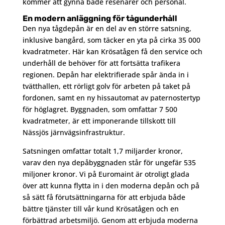
kommer att gynna både resenärer och personal.
En modern anläggning för tågunderhåll
Den nya tågdepån är en del av en större satsning,
inklusive bangård, som täcker en yta på cirka 35 000
kvadratmeter. Här kan Krösatågen få den service och
underhåll de behöver för att fortsätta trafikera
regionen. Depån har elektrifierade spår ända in i
tvätthallen, ett rörligt golv för arbeten på taket på
fordonen, samt en ny hissautomat av paternostertyp
för höglagret. Byggnaden, som omfattar 7 500
kvadratmeter, är ett imponerande tillskott till
Nässjös järnvägsinfrastruktur.
Satsningen omfattar totalt 1,7 miljarder kronor,
varav den nya depåbyggnaden står för ungefär 535
miljoner kronor. Vi på Euromaint är otroligt glada
över att kunna flytta in i den moderna depån och på
så sätt få förutsättningarna för att erbjuda både
bättre tjänster till vår kund Krösatågen och en
förbättrad arbetsmiljö. Genom att erbjuda moderna