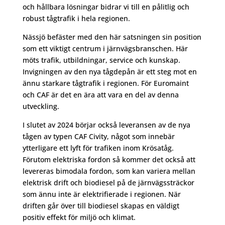
och hållbara lösningar bidrar vi till en pålitlig och
robust tågtrafik i hela regionen.
Nässjö befäster med den här satsningen sin position
som ett viktigt centrum i järnvägsbranschen. Här
möts trafik, utbildningar, service och kunskap.
Invigningen av den nya tågdepån är ett steg mot en
ännu starkare tågtrafik i regionen. För Euromaint
och CAF är det en ära att vara en del av denna
utveckling.
I slutet av 2024 börjar också leveransen av de nya
tågen av typen CAF Civity, något som innebär
ytterligare ett lyft för trafiken inom Krösatåg.
Förutom elektriska fordon så kommer det också att
levereras bimodala fordon, som kan variera mellan
elektrisk drift och biodiesel på de järnvägssträckor
som ännu inte är elektrifierade i regionen. När
driften går över till biodiesel skapas en väldigt
positiv effekt för miljö och klimat.