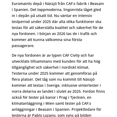
Euromaints depå i Nässjö från CAF:s fabrik i Beasain
i Spanien. Det toppmoderna, lingonröda tåget gled
in i depån på utsatt tid. Nu väntar en intensiv
testperiod under 2025 där alla olika funktioner ska
testas för att säkerställa kvalitet och säkerhet för de
nya fordonen. I början av 2026 tas de i trafik och
kommer att kunna välkomna sina första
passagerare.
De nya fordonen är av typen CAF Civity och har
utvecklats tillsammans med kunden för att ha hög
tillgänglighet och säkerhet i nordiskt klimat.
Testerna under 2025 kommer att genomföras på
flera platser. Det tåg som nu kommit till Nässjö
kommer att testas i Sverige, inklusive vintertester i
norra delarna av landet i slutet av 2025. Fordon finns
också för tester på banor i Prag i Tjeckien, en
klimatanläggning i Wien samt tester på CAF:s
anläggningar i Beasain i Spanien. Projektledare för
testerna är Pablo Lozano, som syns på bilden