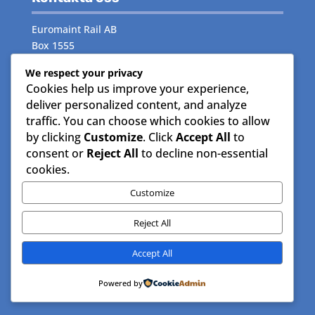
Euromaint Rail AB
Box 1555
171 29 Solna
We respect your privacy
Cookies help us improve your experience,
Växeln:
måndag–fredag 08.00–16.00
deliver personalized content, and analyze
Telefon:
08- 515 15 000
traffic. You can choose which cookies to allow
by clicking
Customize
. Click
Accept All
to
Följ oss
consent or
Reject All
to decline non-essential
cookies.
Facebook
Instagram
Customize
LinkedIn
Reject All
© EuroMaint AB – All rights reserved |
Accept All
Integritetspolicy
|
Användarvillkor
|
Pulse Secure
Desktop
Powered by