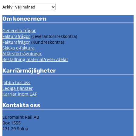
Arkiv
Om koncernern
Generella frågor
Fakturafrågor
(Leverantörsreskontra)
Fakturafrågor
(Kundreskontra)
Skicka e-faktura
Affärsförfrågningar
Beställning material/reservdelar
Karriärmöjligheter
Jobba hos oss
Lediga tjänster
Karriär inom CAF
Kontakta oss
Euromaint Rail AB
Box 1555
171 29 Solna