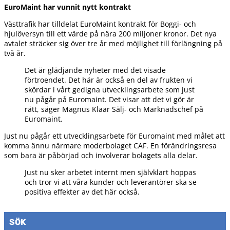
EuroMaint har vunnit nytt kontrakt
Västtrafik har tilldelat EuroMaint kontrakt för Boggi- och
hjulöversyn till ett värde på nära 200 miljoner kronor. Det nya
avtalet sträcker sig över tre år med möjlighet till förlängning på
två år.
Det är glädjande nyheter med det visade
förtroendet. Det här är också en del av frukten vi
skördar i vårt gedigna utvecklingsarbete som just
nu pågår på Euromaint. Det visar att det vi gör är
rätt, säger Magnus Klaar Sälj- och Marknadschef på
Euromaint.
Just nu pågår ett utvecklingsarbete för Euromaint med målet att
komma ännu närmare moderbolaget CAF. En förändringsresa
som bara är påbörjad och involverar bolagets alla delar.
Just nu sker arbetet internt men självklart hoppas
och tror vi att våra kunder och leverantörer ska se
positiva effekter av det här också.
SÖK