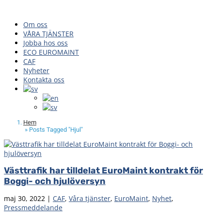
Om oss
VÅRA TJÄNSTER
Jobba hos oss
ECO EUROMAINT
CAF
Nyheter
Kontakta oss
Hem
»
Posts Tagged "Hjul"
Västtrafik har tilldelat EuroMaint kontrakt för
Boggi- och hjulöversyn
maj 30, 2022
|
CAF
,
Våra tjänster
,
EuroMaint
,
Nyhet
,
Pressmeddelande