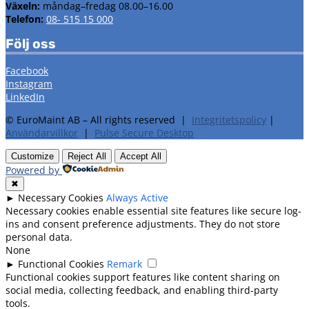
Växeln:
måndag–fredag 08.00–16.00
Telefon:
08- 515 15 000
Följ oss
Facebook
Instagram
LinkedIn
© EuroMaint AB – All rights reserved |
Integritetspolicy
|
Användarvillkor
|
Pulse Secure Desktop
Customize
Reject All
Accept All
Powered by
✖
►
Necessary Cookies
Always Active
Necessary cookies enable essential site features like secure log-
ins and consent preference adjustments. They do not store
personal data.
None
►
Functional Cookies
Remark
Functional cookies support features like content sharing on
social media, collecting feedback, and enabling third-party
tools.