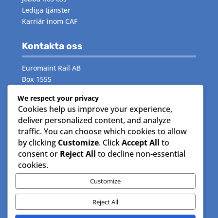
Lediga tjänster
Karriär inom CAF
Kontakta oss
Euromaint Rail AB
Box 1555
171 29 Solna
We respect your privacy
Cookies help us improve your experience,
Växeln:
måndag–fredag 08.00–16.00
deliver personalized content, and analyze
Telefon:
08- 515 15 000
traffic. You can choose which cookies to allow
by clicking
Customize
. Click
Accept All
to
Följ oss
consent or
Reject All
to decline non-essential
cookies.
Facebook
Instagram
Customize
LinkedIn
Reject All
© EuroMaint AB – All rights reserved |