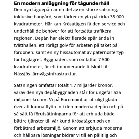
En modern anläggning för tågunderhåll
Den nya tågdepån är en del av en större satsning,
inklusive bangård, som täcker en yta på cirka 35 000
kvadratmeter. Här kan Krösatågen få den service och
underhåll de behöver för att fortsätta trafikera
regionen. Depån har elektrifierade spår ända in i
tvätthallen, ett rörligt golv för arbeten på taket på
fordonen, samt en ny hissautomat av paternostertyp
för höglagret. Byggnaden, som omfattar 7 500
kvadratmeter, är ett imponerande tillskott till
Nässjös järnvägsinfrastruktur.
Satsningen omfattar totalt 1,7 miljarder kronor,
varav den nya depåbyggnaden står för ungefär 535
miljoner kronor. Vi på Euromaint är otroligt glada
över att kunna flytta in i den moderna depån och på
så sätt få förutsättningarna för att erbjuda både
bättre tjänster till vår kund Krösatågen och en
förbättrad arbetsmiljö. Genom att erbjuda moderna
och hållbara lösningar bidrar vi till en pålitlig och