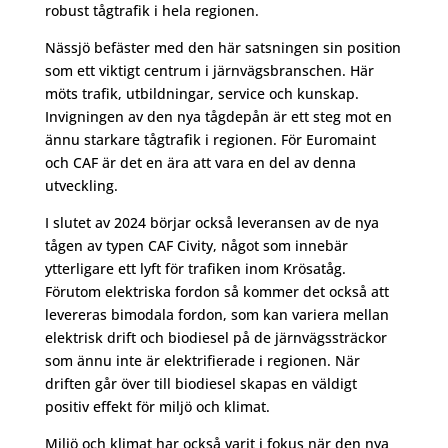
robust tågtrafik i hela regionen.
Nässjö befäster med den här satsningen sin position
som ett viktigt centrum i järnvägsbranschen. Här
möts trafik, utbildningar, service och kunskap.
Invigningen av den nya tågdepån är ett steg mot en
ännu starkare tågtrafik i regionen. För Euromaint
och CAF är det en ära att vara en del av denna
utveckling.
I slutet av 2024 börjar också leveransen av de nya
tågen av typen CAF Civity, något som innebär
ytterligare ett lyft för trafiken inom Krösatåg.
Förutom elektriska fordon så kommer det också att
levereras bimodala fordon, som kan variera mellan
elektrisk drift och biodiesel på de järnvägssträckor
som ännu inte är elektrifierade i regionen. När
driften går över till biodiesel skapas en väldigt
positiv effekt för miljö och klimat.
Miljö och klimat har också varit i fokus när den nya