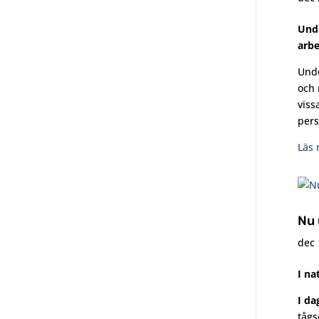
Unde
arbe
Unde
och 
viss
pers
Läs 
Nu 
dec 
I na
I da
tågs