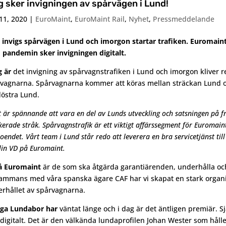
g sker invigningen av spårvägen i Lund!
11, 2020
|
EuroMaint
,
EuroMaint Rail
,
Nyhet
,
Pressmeddelande
 invigs spårvägen i Lund och imorgon startar trafiken. Euromaint
pandemin sker invigningen digitalt.
g är
det invigning av spårvagnstrafiken i Lund och imorgon kliver r
vagnarna. Spårvagnarna kommer att köras mellan sträckan Lund oc
östra Lund.
t är spännande att vara en del av Lunds utveckling och satsningen på fr
ikerade stråk. Spårvagnstrafik är ett viktigt affärssegment för Euromain
roendet. Vårt team i Lund står redo att leverera en bra servicetjänst ti
lin VD på Euromaint.
å Euromaint
är de som ska åtgärda garantiärenden, underhålla oc
sammans med våra spanska ägare CAF har vi skapat en stark organis
rhållet av spårvagnarna.
ga Lundabor har
väntat länge och i dag är det äntligen premiär. S
 digitalt. Det är den välkända lundaprofilen Johan Wester som håll