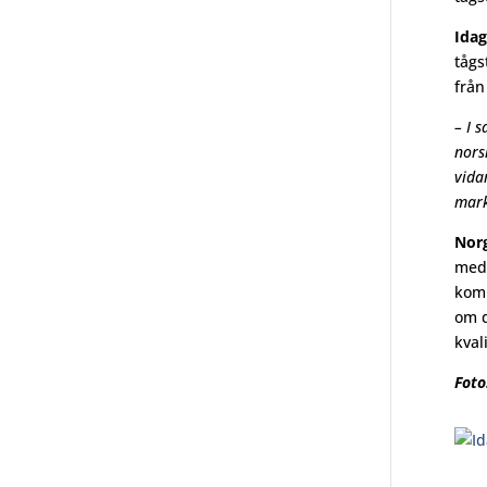
Idag
tågs
från
– I 
nors
vida
mark
Norg
med 
komm
om d
kvali
Foto