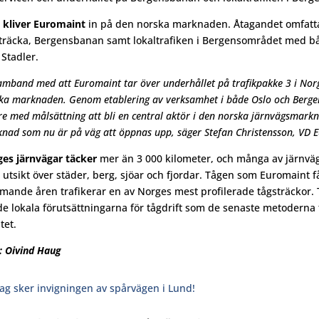
 kliver Euromaint
in på den norska marknaden. Åtagandet omfatta
träcka, Bergensbanan samt lokaltrafiken i Bergensområdet med 
 Stadler.
samband med att Euromaint tar över underhållet på trafikpakke 3 i Norge 
ka marknaden. Genom etablering av verksamhet i både Oslo och Bergen
re med målsättning att bli en central aktör i den norska järnvägsmarkn
nad som nu är på väg att öppnas upp, säger Stefan Christensson, VD E
es järnvägar täcker
mer än 3 000 kilometer, och många av järnvä
utsikt över städer, berg, sjöar och fjordar. Tågen som Euromaint få
ande åren trafikerar en av Norges mest profilerade tågsträckor.
e lokala förutsättningarna för tågdrift som de senaste metoderna 
tet.
: Oivind Haug