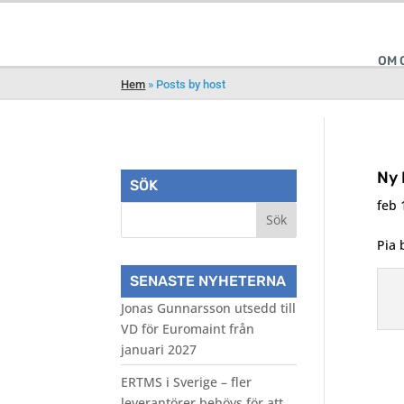
OM 
Hem
»
Posts by host
Ny 
SÖK
feb 
Pia 
SENASTE NYHETERNA
Jonas Gunnarsson utsedd till
VD för Euromaint från
januari 2027
ERTMS i Sverige – fler
leverantörer behövs för att