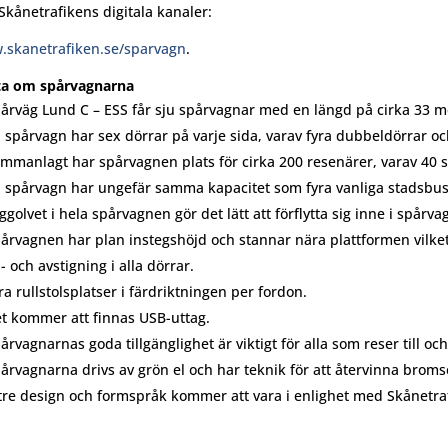
Skånetrafikens digitala kanaler:
skanetrafiken.se/sparvagn
.
ta om spårvagnarna
årväg Lund C – ESS får sju spårvagnar med en längd på cirka 33 m
 spårvagn har sex dörrar på varje sida, varav fyra dubbeldörrar oc
mmanlagt har spårvagnen plats för cirka 200 resenärer, varav 40 s
 spårvagn har ungefär samma kapacitet som fyra vanliga stadsbus
ggolvet i hela spårvagnen gör det lätt att förflytta sig inne i spårva
årvagnen har plan instegshöjd och stannar nära plattformen vilket g
- och avstigning i alla dörrar.
ra rullstolsplatser i färdriktningen per fordon.
t kommer att finnas USB-uttag.
årvagnarnas goda tillgänglighet är viktigt för alla som reser till o
årvagnarna drivs av grön el och har teknik för att återvinna broms
tre design och formspråk kommer att vara i enlighet med Skånetraf