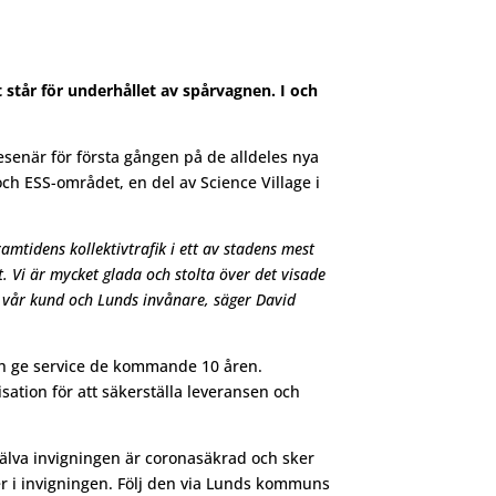
 står för underhållet av spårvagnen. I och
esenär för första gången på de alldeles nya
h ESS-området, en del av Science Village i
amtidens kollektivtrafik i ett av stadens mest
t. Vi är mycket glada och stolta över det visade
ll vår kund och Lunds invånare, säger David
h ge service de kommande 10 åren.
ation för att säkerställa leveransen och
jälva invigningen är coronasäkrad och sker
er i invigningen. Följ den via Lunds kommuns