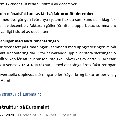
em skickades ut redan i mitten av december.
om månadsfaktureras får två fakturor för december
h med övergången i vårt nya system fick du som kund som idag faktu
en av december. Fakturan gäller för hittills upparbetad summa 
vanligt i slutet av december.
aningar med fakturahanteringen
ar dock stött på utmaningar i samband med uppgraderingen av vårt
fakturahantering där vi för närvarande upplever stora störningar. Vi
allt vi kan för att leveransen inte skall påverkas av detta. Vi arbet
lut senast 2021-01-04 räknar vi med att stänga årets faktureringar
eventuella upplevda störningar eller frågor kring fakturor ber vi 
Maint.
struktur på Euromaint
22, 2020
|
EuroMaint Rail
,
Nyhet
,
EuroMaint