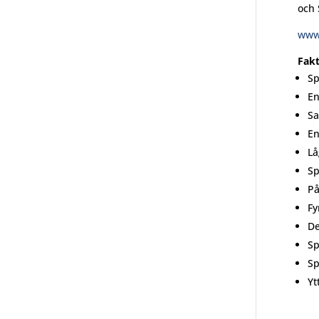
och 
www.
Fak
Sp
En
Sa
En
Lå
Sp
På
Fy
De
Sp
Sp
Yt