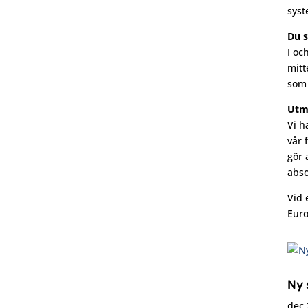
syst
Du s
I oc
mitt
som 
Utm
Vi h
vår 
gör 
abso
Vid 
Euro
Ny 
dec 