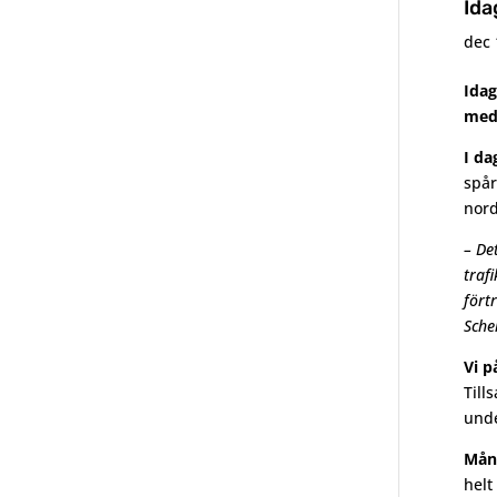
Ida
dec 
Idag
med 
I da
spår
nord
– De
traf
fört
Sche
Vi p
Till
unde
Mån
helt