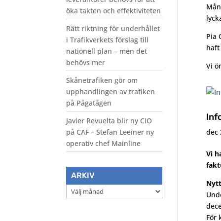
Månd
öka takten och effektiviteten
lyck
Rätt riktning för underhållet
Pia 
i Trafikverkets förslag till
haft
nationell plan – men det
behövs mer
Vi ö
Skånetrafiken gör om
upphandlingen av trafiken
på Pågatågen
Inf
Javier Revuelta blir ny CIO
på CAF – Stefan Leeiner ny
dec 
operativ chef Mainline
Vi h
fakt
ARKIV
Nyt
Arkiv
Unde
dece
För 