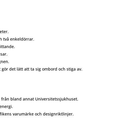
eter.
h två enkeldörrar.
ittande.
sar.
gnen.
ör det lätt att ta sig ombord och stiga av.
ch från bland annat Universitetssjukhuset.
energi.
ikens varumärke och designriktlinjer.