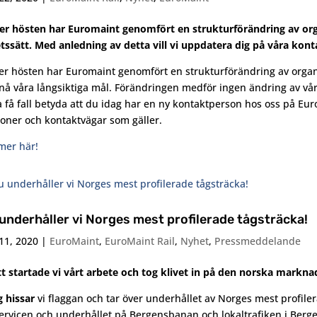
r hösten har Euromaint genomfört en strukturförändring av organ
tssätt. Med anledning av detta vill vi uppdatera dig på våra kont
r hösten har Euromaint genomfört en strukturförändring av organisa
nå våra långsiktiga mål. Förändringen medför ingen ändring av vå
a få fall betyda att du idag har en ny kontaktperson hos oss på Eur
oner och kontaktvägar som gäller.
mer här!
underhåller vi Norges mest profilerade tågsträcka!
11, 2020
|
EuroMaint
,
EuroMaint Rail
,
Nyhet
,
Pressmeddelande
tt startade vi vårt arbete och tog klivet in på den norska marknad
g hissar
vi flaggan och tar över underhållet av Norges mest profile
ervicen och underhållet på Bergensbanan och lokaltrafiken i Ber