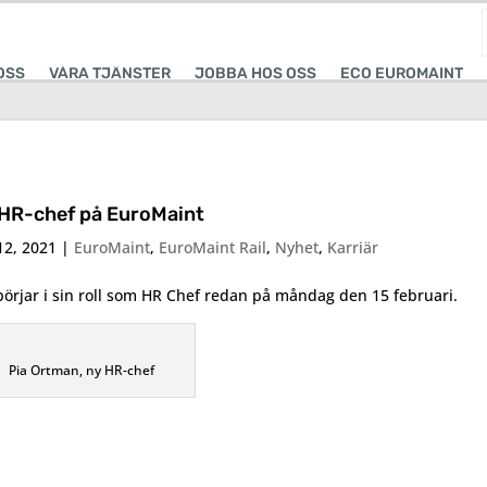
OSS
VÅRA TJÄNSTER
JOBBA HOS OSS
ECO EUROMAINT
HR-chef på EuroMaint
12, 2021
|
EuroMaint
,
EuroMaint Rail
,
Nyhet
,
Karriär
börjar i sin roll som HR Chef redan på måndag den 15 februari.
Pia Ortman, ny HR-chef