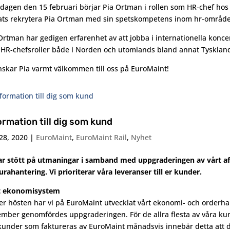
agen den 15 februari börjar Pia Ortman i rollen som HR-chef hos 
ats rekrytera Pia Ortman med sin spetskompetens inom hr-området,
Ortman har gedigen erfarenhet av att jobba i internationella kon
 HR-chefsroller både i Norden och utomlands bland annat Tysklan
nskar Pia varmt välkommen till oss på EuroMaint!
ormation till dig som kund
28, 2020
|
EuroMaint
,
EuroMaint Rail
,
Nyhet
ar stött på utmaningar i samband med uppgraderingen av vårt a
urahantering. Vi prioriterar våra leveranser till er kunder.
t ekonomisystem
r hösten har vi på EuroMaint utvecklat vårt ekonomi- och orderh
mber genomfördes uppgraderingen. För de allra flesta av våra k
kunder som faktureras av EuroMaint månadsvis innebär detta att de